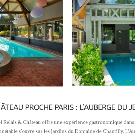
HÂTEAU PROCHE PARIS : L’AUBERGE DU J
el Relais & Château offre une expérience gastronomique dans u
nnétable s’ouvre
sur les jardins du Domaine de Chantilly. L’A