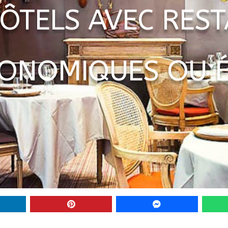
 HÔTELS AVEC RES
ONOMIQUES OU É