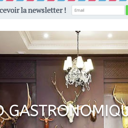
-END À LA MER
WEEK-END SPA / PISCINE
UN WEEK-
D GASTRONOMIQU