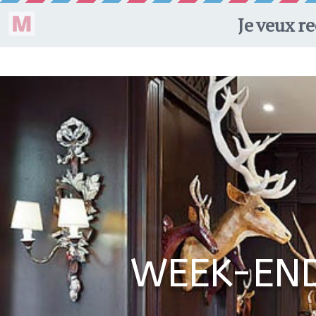
ON VA OÙ ?
WEEK
WEEK-EN