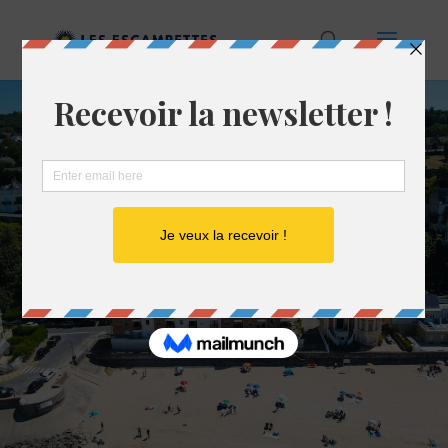
WEEK-END À TROUVILLE
– QUE FAIRE ET QUE VOIR
?